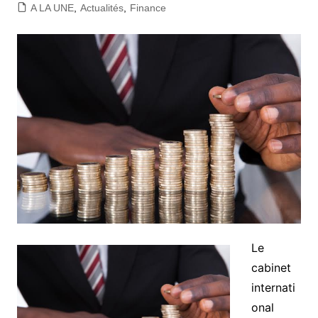
A LA UNE
,
Actualités
,
Finance
Le
cabinet
internati
onal