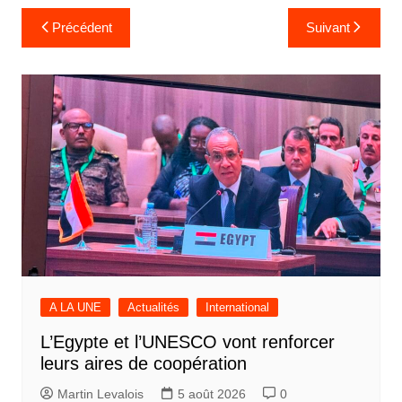
Navigation
Précédent
Suivant
de
l’article
A LA UNE
Actualités
International
L’Egypte et l’UNESCO vont renforcer
leurs aires de coopération
Martin Levalois
5 août 2026
0