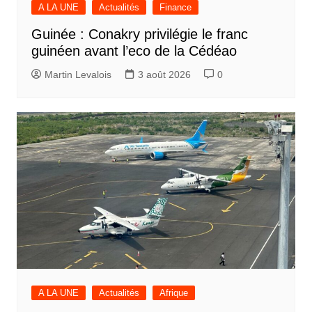
A LA UNE
Actualités
Finance
Guinée : Conakry privilégie le franc
guinéen avant l’eco de la Cédéao
Martin Levalois
3 août 2026
0
A LA UNE
Actualités
Afrique