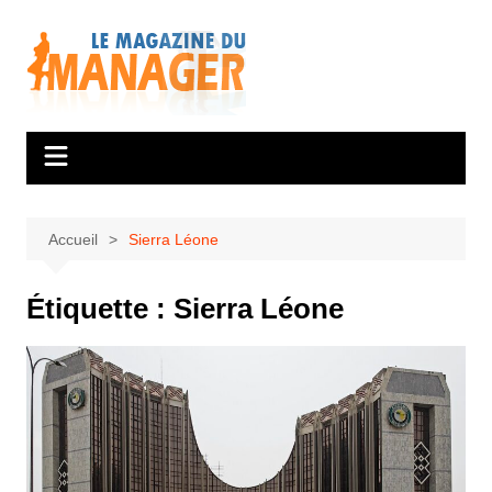
Aller
au
contenu
Accueil
Sierra Léone
Étiquette :
Sierra Léone