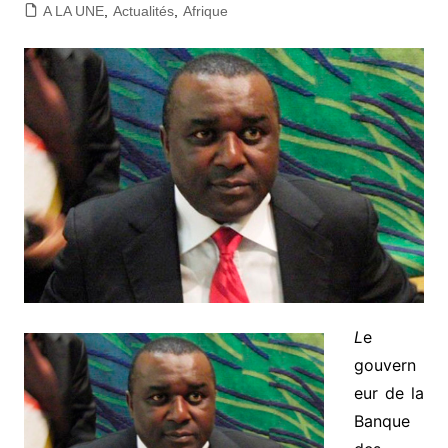
A LA UNE
,
Actualités
,
Afrique
L
e
gouvern
eur de la
Banque