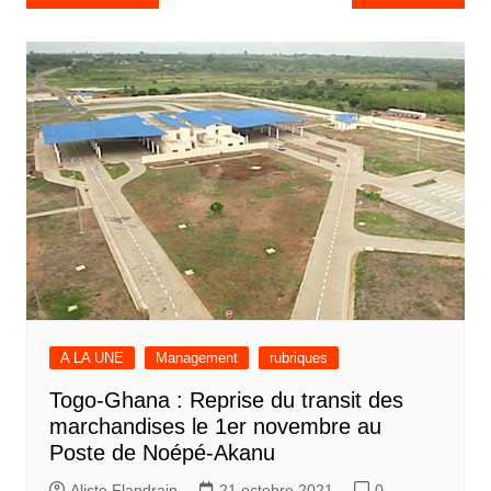
de
l’article
A LA UNE
Management
rubriques
Togo-Ghana : Reprise du transit des
marchandises le 1er novembre au
Poste de Noépé-Akanu
Aliste Flandrain
21 octobre 2021
0