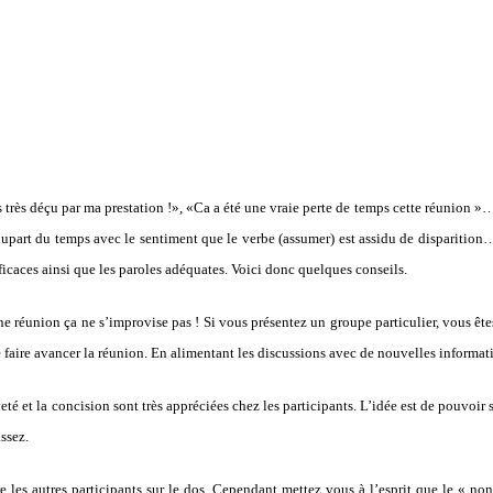
s très déçu par ma prestation !», «Ca a été une vraie perte de temps cette réunion »…
lupart du temps avec le sentiment que le verbe (assumer) est assidu de disparitio
icaces ainsi que les paroles adéquates. Voici donc quelques conseils.
ne réunion ça ne s’improvise pas ! Si vous présentez un groupe particulier, vous ête
e faire avancer la réunion. En alimentant les discussions avec de nouvelles informa
té et la concision sont très appréciées chez les participants. L’idée est de pouvoir
ssez.
es autres participants sur le dos. Cependant mettez vous à l’esprit que le « non 