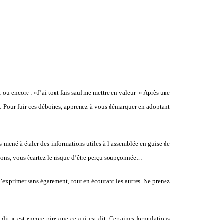
 ou encore : «J’ai tout fais sauf me mettre en valeur !» Après une
n… Pour fuir ces déboires, apprenez à vous démarquer en adoptant
s mené à étaler des informations utiles à l’assemblée en guise de
tions, vous écartez le risque d’être perçu soupçonnée…
 s’exprimer sans égarement, tout en écoutant les autres. Ne prenez
dit » est encore pire que ce qui est dit. Certaines formulations