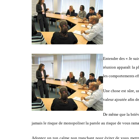
Entendre des « Je sui
réunion apparaît la p
les comportements eff
Une chose est sûre, u
valeur ajoutée afin d
De même que la briève
jamais le risque de monopoliser la parole au risque de vous rama
Adoptez un ton calme non tranchant pour éviter de vous mettre l