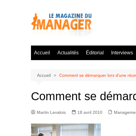
Aller
au
contenu
Accueil
Actualités
Éditorial
Interviews
Accueil
Comment se démarquer lors d’une réun
Comment se démarqu
Martin Levalois
18 avril 2010
Manageme