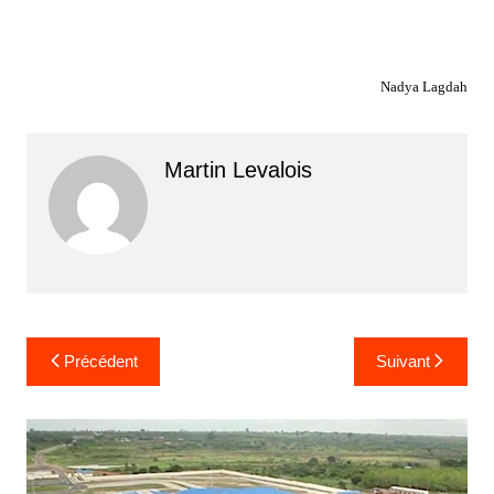
Nadya Lagdah
Martin Levalois
Navigation
Précédent
Suivant
de
l’article