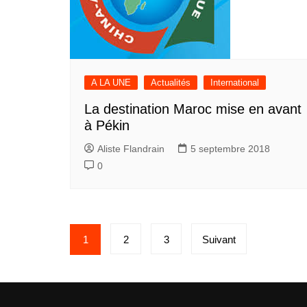
A LA UNE
Actualités
International
La destination Maroc mise en avant
à Pékin
Aliste Flandrain
5 septembre 2018
0
Pagination
1
2
3
Suivant
des
publications