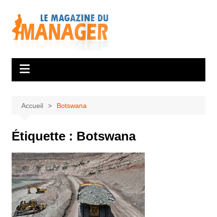
Aller
au
contenu
Accueil
Botswana
Étiquette :
Botswana