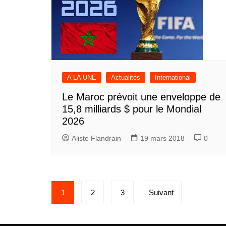
A LA UNE
Actualités
International
Le Maroc prévoit une enveloppe de
15,8 milliards $ pour le Mondial
2026
Aliste Flandrain
19 mars 2018
0
Pagination
1
2
3
Suivant
des