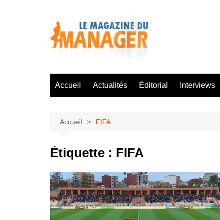
Aller
au
contenu
Accueil
Actualités
Éditorial
Interviews
Accueil
FIFA
Étiquette :
FIFA