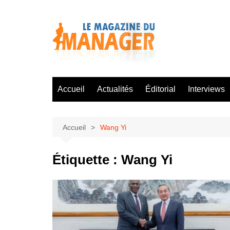
Aller
au
contenu
Accueil
Actualités
Éditorial
Interviews
Accueil
Wang Yi
Étiquette :
Wang Yi