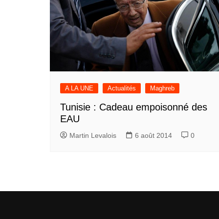
A LA UNE
Actualités
Maghreb
Tunisie : Cadeau empoisonné des
EAU
Martin Levalois
6 août 2014
0