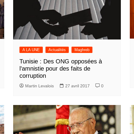
A LA UNE
Actualités
Maghreb
Tunisie : Des ONG opposées à
l’amnistie pour des faits de
corruption
Martin Levalois
27 avril 2017
0