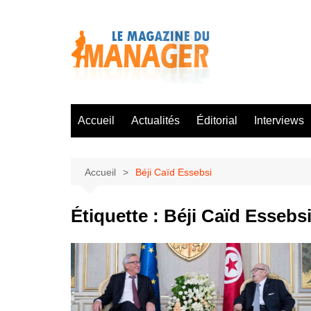
Aller
au
contenu
Accueil
Actualités
Éditorial
Interviews
Accueil
Béji Caïd Essebsi
Étiquette :
Béji Caïd Essebs