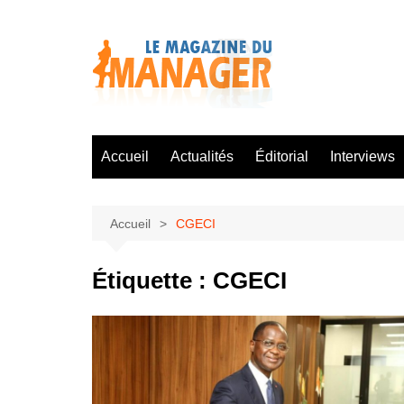
Aller
au
contenu
Accueil
Actualités
Éditorial
Interviews
Accueil
CGECI
Étiquette :
CGECI